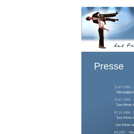
Presse
23.07.1999 - 
"Het belgisc
23.07.1999 - 
"Les frères 
07.11.1998 - S
"Les frères 
Les frères t
04.1997 - Al