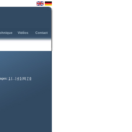
en
de
chnique
Vidéos
Contact
ages:
1
[…]
4
5
[6]
7
8