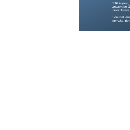
"Oft kopiert
anwenden läs
zwei Belgier.
Souvent imit
combien de c