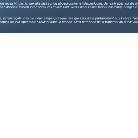
, nie erreicht :das ist der alte fast schon abgedroschene Werbeslogan, der sich aber auf die 
st.Wieviele Kopien ihrer Show im Umlauf sind, weiss wohl keiner.Keiner allerdings bringt sie
é, jamais égalé: c’est le vieux slogan presque usé qui s’applique parfaitement aux Frères Taq
opies de leur spectacle circulent dans le monde. Mais personne ne la transmet au public aus