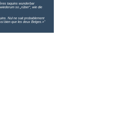
frères taquins wunderbar
 wiederum so „rüber“, wie die
uins. Nul ne sait probablement
si bien que les deux Belges.»"