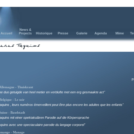
News &
Accueil
Projects
Historique
Presse
Galerie
Agenda
Mime
Te
P
Allemagne - Thuiskrant
he duo getuigde van heel metier en verblufte met een erg gesmaakte act"
Belgique - Le soir
taquins , leurs numéros émerveillent peut être plus encore les adultes que les enfants"
uisse - Baselstadt
taquins mit einer spektakulären Parodie auf die Körpersprache
aquins avec une spectaculaire parodie du langage corporel"
lemange - Manage